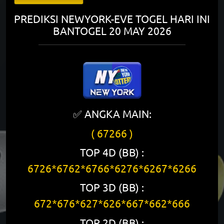
PREDIKSI NEWYORK-EVE TOGEL HARI INI
BANTOGEL 20 MAY 2026
✅ ANGKA MAIN:
( 67266 )
TOP 4D (BB) :
6726*6762*6766*6276*6267*6266
TOP 3D (BB) :
672*676*627*626*667*662*666
TOP 2D (BB) :