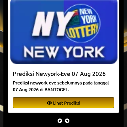
Prediksi
Newyork-Eve
07 Aug 2026
Prediksi newyork-eve sebelumnya pada tanggal
07 Aug 2026 di BANTOGEL.
Lihat Prediksi