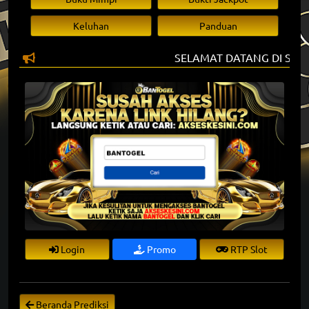
Keluhan
Panduan
SELAMAT DATANG DI SITUS
Login
Promo
RTP Slot
Beranda Prediksi