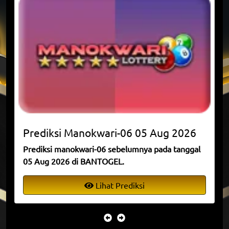
Prediksi
Manokwari-06
05 Aug 2026
Prediksi manokwari-06 sebelumnya pada tanggal
05 Aug 2026 di BANTOGEL.
Lihat Prediksi