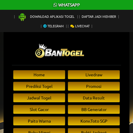
×
WHATSAPP
DOWNLOAD APLIKASI TOGEL
DAFTAR JADI MEMBER
TELEGRAM
LIVECHAT
Home
Livedraw
Prediksi Togel
Promosi
Jadwal Togel
Data Result
Slot Gacor
BB Generator
Paito Warna
Konv.Toto SGP
Buku Mimpi
Bukti Jackpot