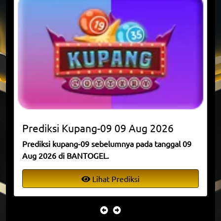
Prediksi
Kupang-09
09 Aug 2026
Prediksi kupang-09 sebelumnya pada tanggal 09
Aug 2026 di BANTOGEL.
Lihat Prediksi