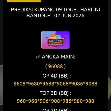
PREDIKSI KUPANG-09 TOGEL HARI INI
BANTOGEL 02 JUN 2026
✅ ANGKA MAIN:
( 96088 )
TOP 4D (BB) :
9608*9680*9688*9068*9086*9088
TOP 3D (BB) :
960*968*906*908*986*980*988
TOP 2D (BB) :