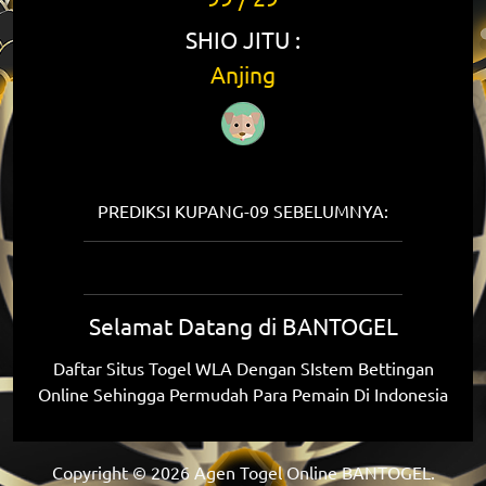
SHIO JITU :
Anjing
PREDIKSI KUPANG-09 SEBELUMNYA:
Selamat Datang di BANTOGEL
Daftar Situs Togel WLA Dengan SIstem Bettingan
Online Sehingga Permudah Para Pemain Di Indonesia
Copyright ©
2026
Agen Togel Online BANTOGEL.