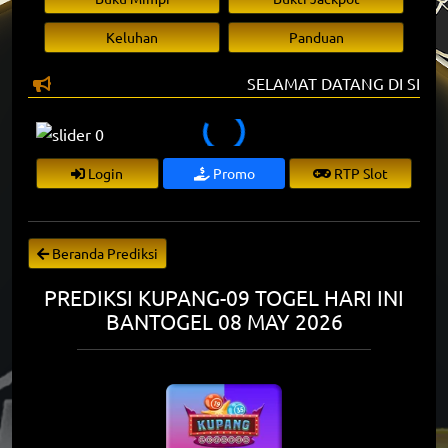
Keluhan
Panduan
SELAMAT DATANG DI SITUS
Login
Promo
RTP Slot
Beranda Prediksi
PREDIKSI KUPANG-09 TOGEL HARI INI
BANTOGEL 08 MAY 2026