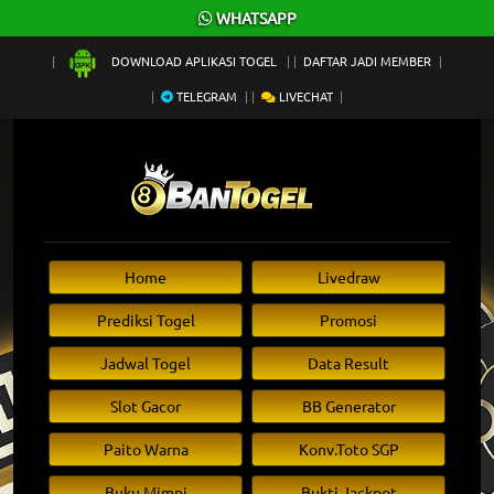
×
WHATSAPP
DOWNLOAD APLIKASI TOGEL
DAFTAR JADI MEMBER
TELEGRAM
LIVECHAT
Home
Livedraw
Prediksi Togel
Promosi
Jadwal Togel
Data Result
Slot Gacor
BB Generator
Paito Warna
Konv.Toto SGP
Buku Mimpi
Bukti Jackpot