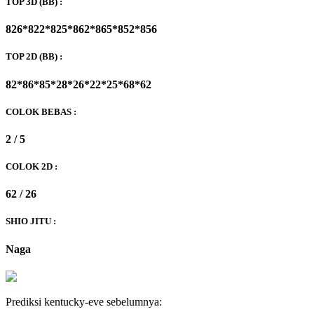
TOP 3D (BB) :
826*822*825*862*865*852*856
TOP 2D (BB) :
82*86*85*28*26*22*25*68*62
COLOK BEBAS :
2 / 5
COLOK 2D :
62 / 26
SHIO JITU :
Naga
Prediksi kentucky-eve sebelumnya: