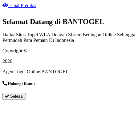
Lihat Prediksi
Selamat Datang di BANTOGEL
Daftar Situs Togel WLA Dengan SIstem Bettingan Online Sehingga
Permudah Para Pemain Di Indonesia
Copyright ©
2026
Agen Togel Online BANTOGEL.
Hubungi Kami:
Selesai