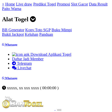
×
Home
Live draw
Prediksi Togel
Promosi
Slot Gacor
Data Result
Paito Warna
Alat Togel
BB Generator
Konv.Toto SGP
Buku Mimpi
Bukti Jackpot
Keluhan
Panduan
Whatsapp
Download Aplikasi Togel
Daftar Jadi Member
Telegram
Livechat
Whatsapp
xxxxx
, xx xxx xxxx
(
00
:
00
:
00
)