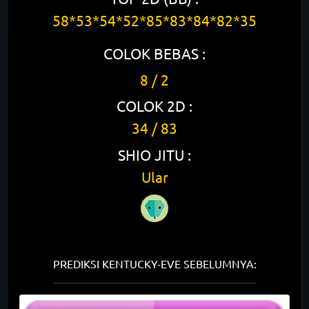
58*53*54*52*85*83*84*82*35
COLOK BEBAS :
8 / 2
COLOK 2D :
34 / 83
SHIO JITU :
Ular
PREDIKSI KENTUCKY-EVE SEBELUMNYA: