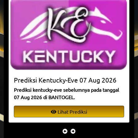
Prediksi
Kentucky-Eve
07 Aug 2026
Prediksi kentucky-eve sebelumnya pada tanggal
07 Aug 2026 di BANTOGEL.
Lihat Prediksi