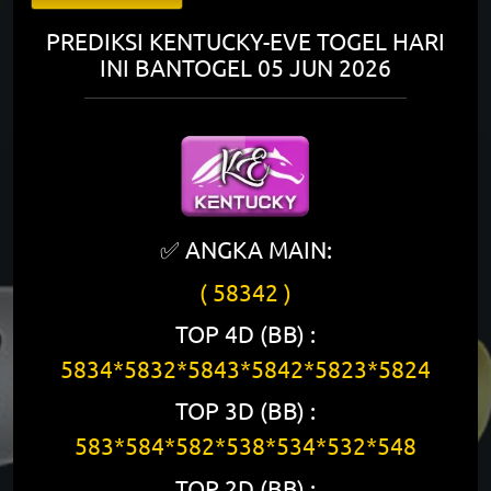
PREDIKSI KENTUCKY-EVE TOGEL HARI
INI BANTOGEL 05 JUN 2026
✅ ANGKA MAIN:
( 58342 )
TOP 4D (BB) :
5834*5832*5843*5842*5823*5824
TOP 3D (BB) :
583*584*582*538*534*532*548
TOP 2D (BB) :