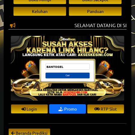
Keluhan
Panduan
SELAMAT DATANG DI SITUS
Login
Promo
RTP Slot
Beranda Prediksi