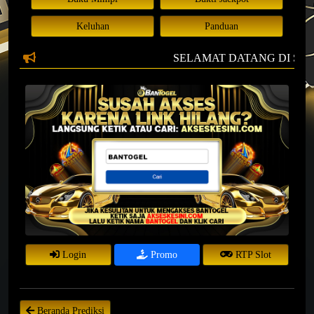
Keluhan
Panduan
SELAMAT DATANG DI SITU
Login
Promo
RTP Slot
Beranda Prediksi